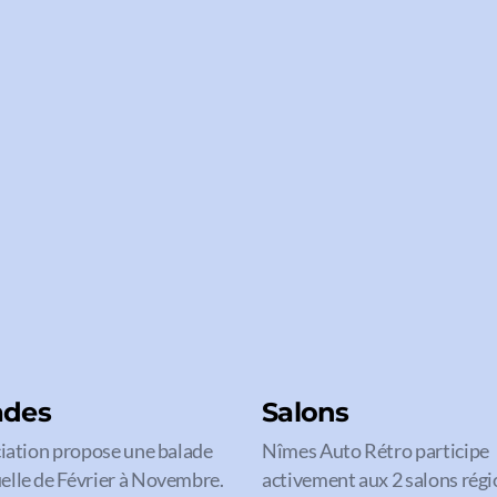
ades
Salons
ciation propose une balade
Nîmes Auto Rétro participe
lle de Février à Novembre.
activement aux 2 salons rég