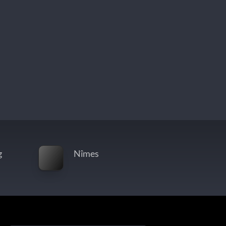
g
Nîmes