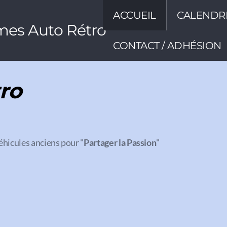
ACCUEIL
CALENDR
mes Auto Rétro
CONTACT / ADHÉSION
ro
éhicules anciens pour "
Partager la Passion
"