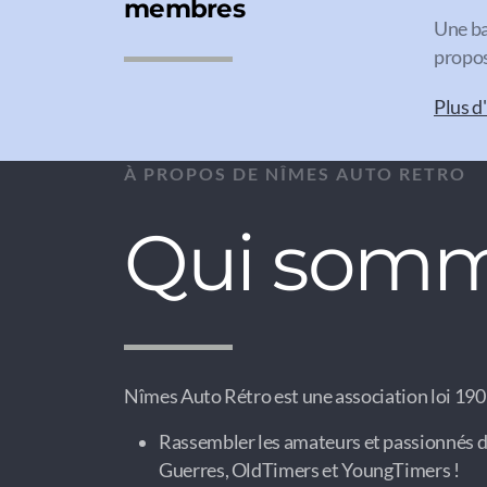
membres
Une ba
propos
Plus d
À PROPOS DE NÎMES AUTO RETRO
Qui somm
Nîmes Auto Rétro est une association loi 1901
Rassembler les amateurs et passionnés d
Guerres, OldTimers et YoungTimers !