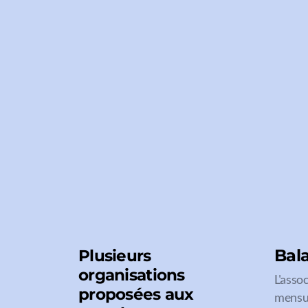
Bal
Plusieurs
organisations
L'asso
proposées aux
mensue