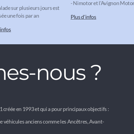
- Nimotor et l'Avignon Mot
lade sur plusieurs jours est
ée une fois par an
Plus d'infos
'infos
es-nous ?
 créée en 1993 et qui a pour principaux objectifs :
e véhicules anciens comme les Ancêtres, Avant-